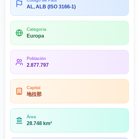
Código de País
AL, ALB (ISO 3166-1)
Categoría
Europa
Población
2.877.797
Capital
地拉那
Área
28.748 km²