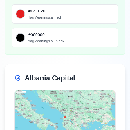
#E41E20
flagMeanings.al_red
#000000
flagMeanings.al_black
Albania Capital