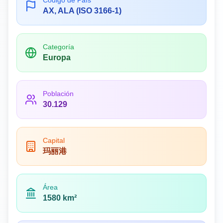
Código de País
AX, ALA (ISO 3166-1)
Categoría
Europa
Población
30.129
Capital
玛丽港
Área
1580 km²