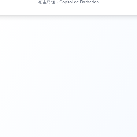
布里奇顿
-
Capital de Barbados