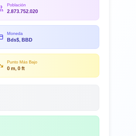
Población
2.873.752.020
Moneda
Bds$, BBD
Punto Más Bajo
0 m, 0 ft