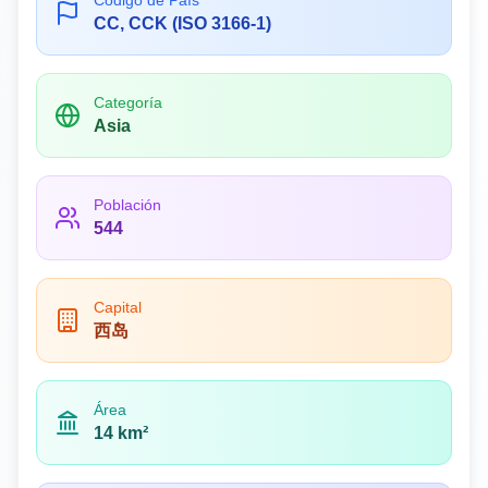
Código de País
CC, CCK (ISO 3166-1)
Categoría
Asia
Población
544
Capital
西岛
Área
14 km²