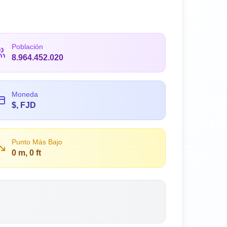
Población
8.964.452.020
Moneda
$, FJD
Punto Más Bajo
0 m, 0 ft