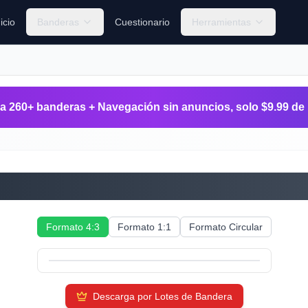
nicio
Banderas
Cuestionario
Herramientas
 260+ banderas + Navegación sin anuncios, solo $9.99 de 
Fiyi
Formato 4:3
Formato 1:1
Formato Circular
Descarga por Lotes de Bandera