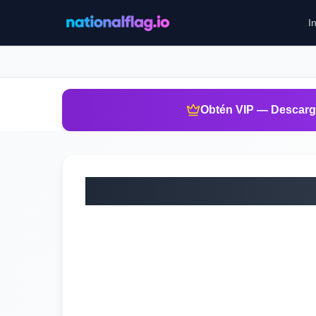
I
Obtén VIP — Descarga