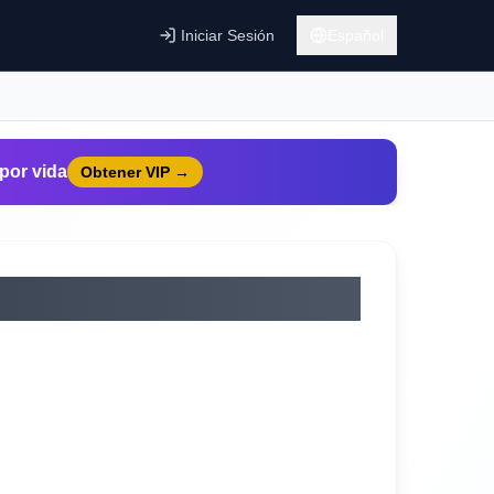
Iniciar Sesión
Español
por vida
Obtener VIP
→