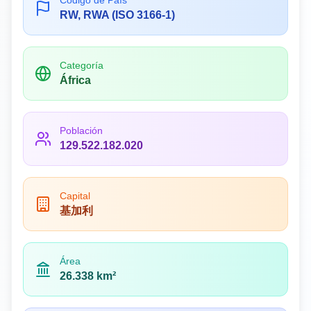
Código de País
RW, RWA (ISO 3166-1)
Categoría
África
Población
129.522.182.020
Capital
基加利
Área
26.338 km²