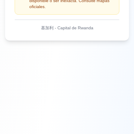
disponible o ser inexacta. Consulte mapas
oficiales.
基加利
-
Capital de Rwanda