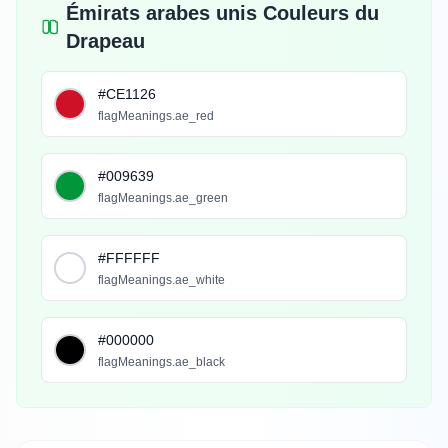
Émirats arabes unis Couleurs du
Drapeau
#CE1126
flagMeanings.ae_red
#009639
flagMeanings.ae_green
#FFFFFF
flagMeanings.ae_white
#000000
flagMeanings.ae_black