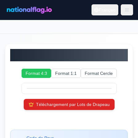
Français
Émirats arabes unis
Format 4:3
Format 1:1
Format Cercle
Téléchargement par Lots de Drapeau