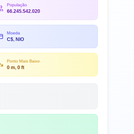
População
66.245.542.020
Moeda
C$, NIO
Ponto Mais Baixo
0 m, 0 ft