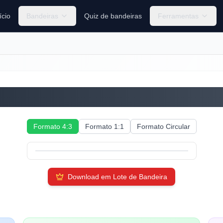
ício
Bandeiras
Quiz de bandeiras
Ferramentas
Nicarágua
Formato 4:3
Formato 1:1
Formato Circular
Download em Lote de Bandeira