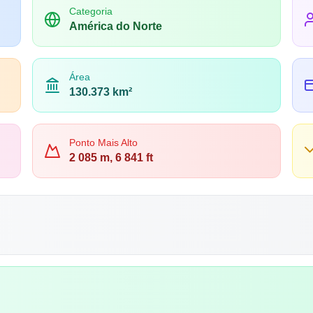
Categoria
América do Norte
Área
130.373 km²
Ponto Mais Alto
2 085 m, 6 841 ft