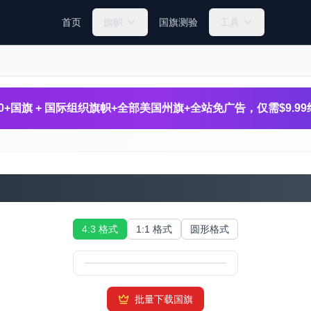
首页
旗帜
国旗测验
工具
260+国旗 + 国际组织旗帜+全部美国州旗+全站免广告，仅需$9.9
孟加拉国国旗
4:3 格式
1:1 格式
圆形格式
批量下载国旗