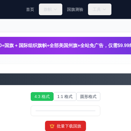
首页
旗帜
国旗测验
工具
260+国旗 + 国际组织旗帜+全部美国州旗+全站免广告，仅需$9.9
西班牙国旗
4:3 格式
1:1 格式
圆形格式
批量下载国旗