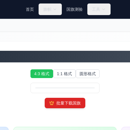
首页
旗帜
国旗测验
工具
印度尼西亚国旗
4:3 格式
1:1 格式
圆形格式
批量下载国旗