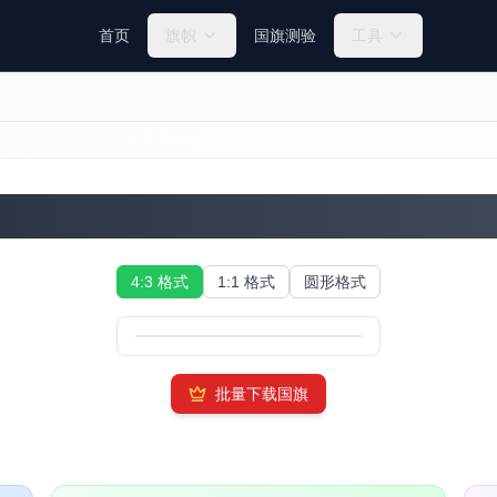
首页
旗帜
国旗测验
工具
韩国国旗
4:3 格式
1:1 格式
圆形格式
批量下载国旗