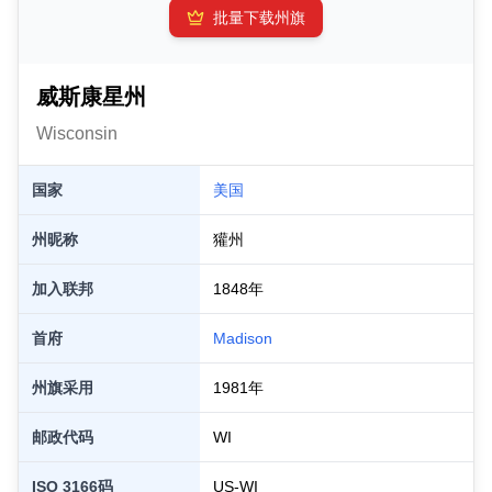
批量下载州旗
威斯康星州
Wisconsin
国家
美国
州昵称
獾州
加入联邦
1848
年
首府
Madison
州旗采用
1981
年
邮政代码
WI
ISO 3166码
US-
WI