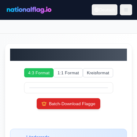
Deutsch
Costa Rica
4:3 Format
1:1 Format
Kreisformat
Batch-Download Flagge