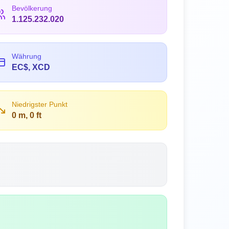
Bevölkerung
1.125.232.020
Währung
EC$, XCD
Niedrigster Punkt
0 m, 0 ft