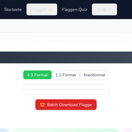
Startseite
Flaggen
Flaggen-Quiz
Tools
Grenada
4:3 Format
1:1 Format
Kreisformat
Batch-Download Flagge