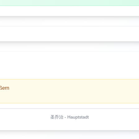
ößern
圣乔治
-
Hauptstadt