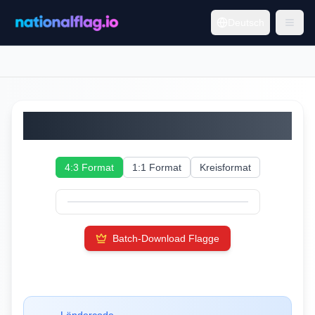
Deutsch
Ghana
4:3 Format
1:1 Format
Kreisformat
Batch-Download Flagge