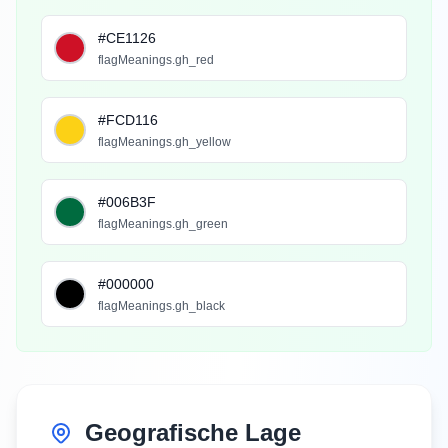
#CE1126
flagMeanings.gh_red
#FCD116
flagMeanings.gh_yellow
#006B3F
flagMeanings.gh_green
#000000
flagMeanings.gh_black
Geografische Lage