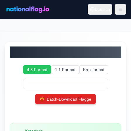
Deutsch
Guinea-Bissau
4:3 Format
1:1 Format
Kreisformat
Batch-Download Flagge