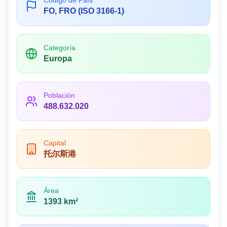
Código de País
FO, FRO (ISO 3166-1)
Categoría
Europa
Población
488.632.020
Capital
托尔斯港
Área
1393 km²