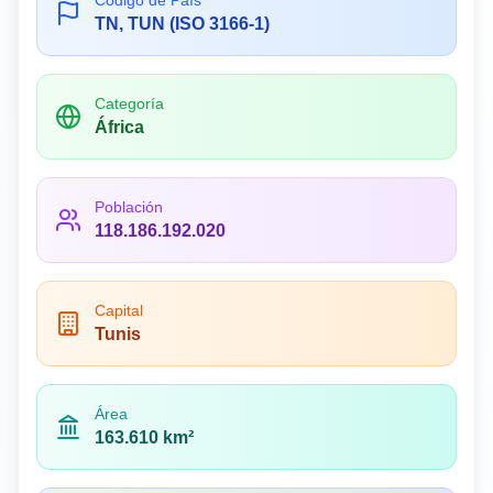
Código de País
TN, TUN (ISO 3166-1)
Categoría
África
Población
118.186.192.020
Capital
Tunis
Área
163.610 km²