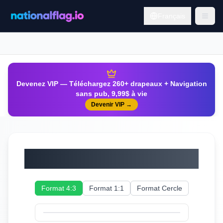
Français
Devenez VIP — Téléchargez 260+ drapeaux + Navigation
sans pub, 9,99$ à vie
Devenir VIP
→
Angola
Format 4:3
Format 1:1
Format Cercle