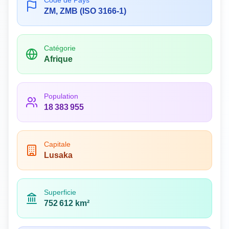
Code de Pays
ZM, ZMB (ISO 3166-1)
Catégorie
Afrique
Population
18 383 955
Capitale
Lusaka
Superficie
752 612 km²