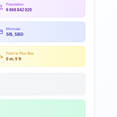
Population
6 868 842 020
Monnaie
SI$, SBD
Point le Plus Bas
0 m, 0 ft