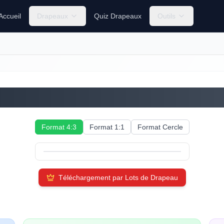
Accueil
Drapeaux
Quiz Drapeaux
Outils
Îles Salomon
Format 4:3
Format 1:1
Format Cercle
Téléchargement par Lots de Drapeau