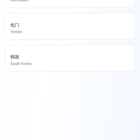
Azerbaijan
也门
Yemen
韩国
South Korea