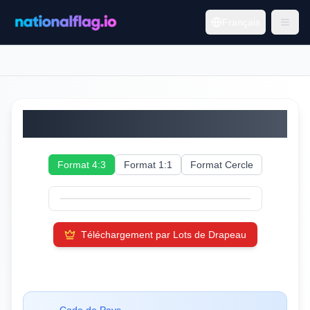
Français
Kazakhstan
Format 4:3
Format 1:1
Format Cercle
Téléchargement par Lots de Drapeau