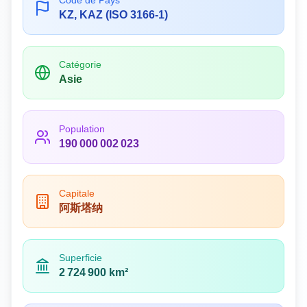
Code de Pays
KZ, KAZ (ISO 3166-1)
Catégorie
Asie
Population
190 000 002 023
Capitale
阿斯塔纳
Superficie
2 724 900 km²