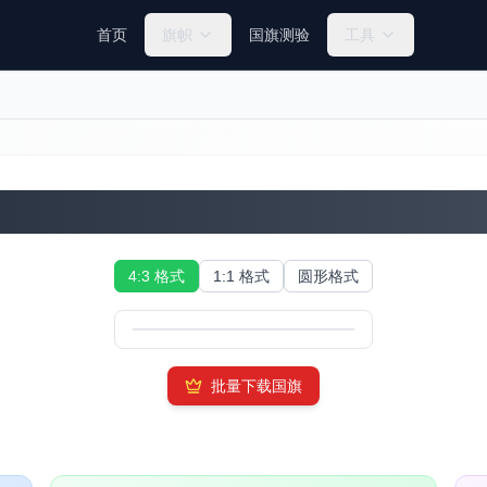
首页
旗帜
国旗测验
工具
圣文森特和格林纳丁斯国旗
4:3 格式
1:1 格式
圆形格式
批量下载国旗