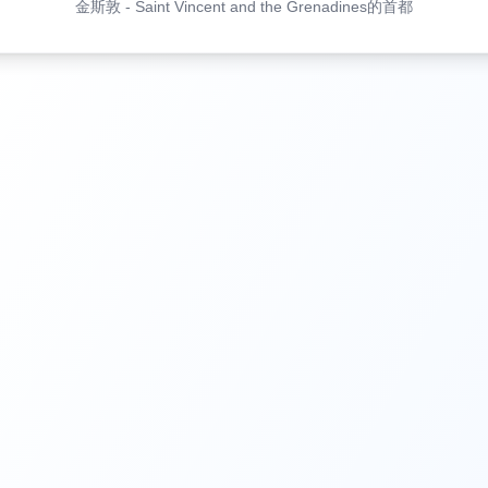
金斯敦
-
Saint Vincent and the Grenadines的首都