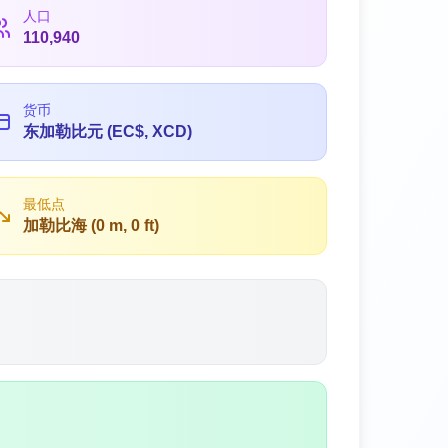
人口
110,940
货币
东加勒比元 (EC$, XCD)
最低点
加勒比海 (0 m, 0 ft)