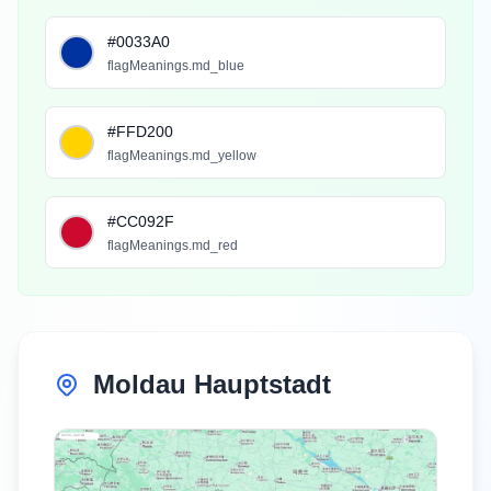
#0033A0
flagMeanings.md_blue
#FFD200
flagMeanings.md_yellow
#CC092F
flagMeanings.md_red
Moldau Hauptstadt