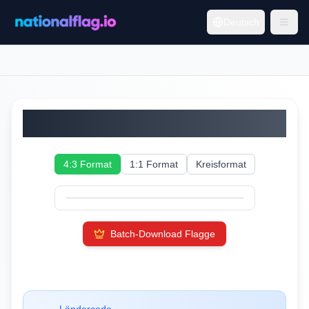
Deutsch
Moldau
4:3 Format
1:1 Format
Kreisformat
Batch-Download Flagge