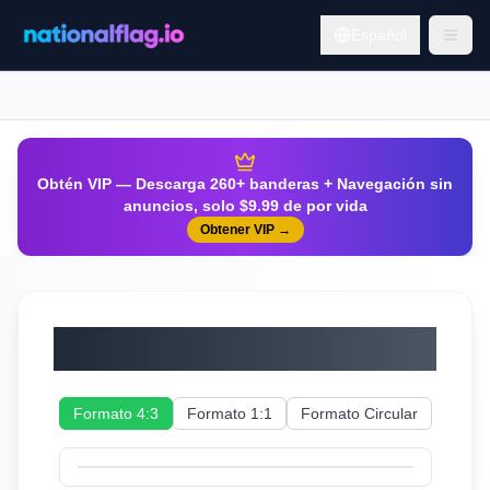
Español
Obtén VIP — Descarga 260+ banderas + Navegación sin
anuncios, solo $9.99 de por vida
Obtener VIP
→
Letonia
Formato 4:3
Formato 1:1
Formato Circular