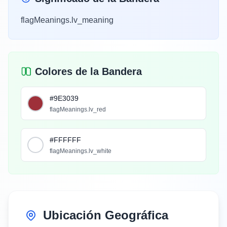
flagMeanings.lv_meaning
Colores de la Bandera
#9E3039
flagMeanings.lv_red
#FFFFFF
flagMeanings.lv_white
Ubicación Geográfica