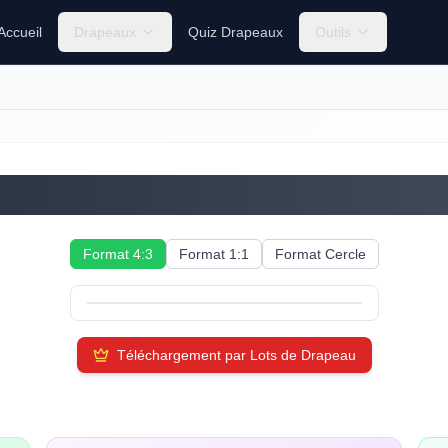
Accueil
Drapeaux
Quiz Drapeaux
Outils
Soudan du Sud
Format 4:3
Format 1:1
Format Cercle
Téléchargement par Lots de Drapeau